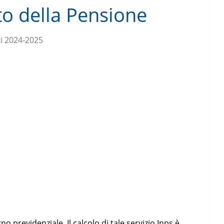
to della Pensione
i 2024-2025
no previdenziale. Il calcolo di tale servizio Inps è