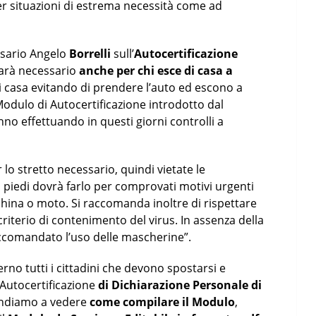
per situazioni di estrema necessità come ad
issario Angelo
Borrelli
sull’
Autocertificazione
sarà necessario
anche per chi esce di casa a
 di casa evitando di prendere l’auto ed escono a
Modulo di Autocertificazione introdotto dal
nno effettuando in questi giorni controlli a
 lo stretto necessario, quindi vietate le
a piedi dovrà farlo per comprovati motivi urgenti
cchina o moto. Si raccomanda inoltre di rispettare
riterio di contenimento del virus. In assenza della
accomandato l’uso delle mascherine”.
rno tutti i cittadini che devono spostarsi e
 Autocertificazione
di Dichiarazione Personale di
 andiamo a vedere
come compilare il Modulo
,