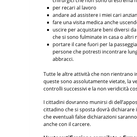
chirurgici che non sono di estrema 
per recari al lavoro
andare ad assistere i miei cari anzia
fare una visita medica anche uscen
uscire per acquistare beni diversi d
che si sono fulminate in casa o altri 
portare il cane fuori per la passegg
persone che potresti incontrare lungo 
abbracci.
Tutte le altre attività che non rientrano 
queste sono assolutamente vietate, la ver
controlli successivi e la non veridicità co
I cittadini dovranno munirsi di dell’appos
cittadino che si sposta dovrà dichiarare 
che eventuali false dichiarazioni sarann
anche con il carcere.