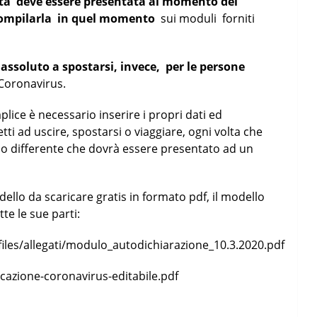
ata deve essere presentata al momento del
 compilarla in quel momento
sui moduli forniti
 assoluto a spostarsi, invece, per le persone
Coronavirus.
ice è necessario inserire i propri dati ed
etti ad uscire, spostarsi o viaggiare, ogni volta che
o differente che dovrà essere presentato ad un
ello da scaricare gratis in formato pdf, il modello
te le sue parti:
/files/allegati/modulo_autodichiarazione_10.3.2020.pdf
cazione-coronavirus-editabile.pdf