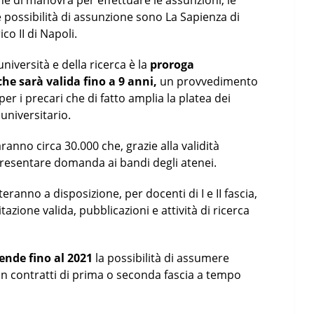
ine di manovra per effettuare le assunzioni, le
 possibilità di assunzione sono La Sapienza di
co II di Napoli.
università e della ricerca è la
proroga
che sarà valida fino a 9 anni,
un provvedimento
er i precari che di fatto amplia la platea dei
 universitario.
ranno circa 30.000 che, grazie alla validità
r presentare domanda ai bandi degli atenei.
eranno a disposizione, per docenti di I e II fascia,
itazione valida, pubblicazioni e attività di ricerca
ende fino al 2021
la possibilità di assumere
con contratti di prima o seconda fascia a tempo