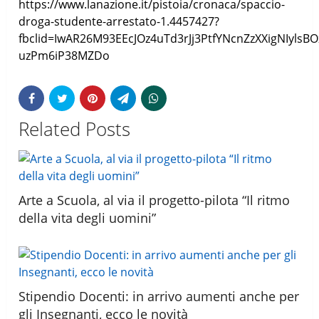
https://www.lanazione.it/pistoia/cronaca/spaccio-
droga-studente-arrestato-1.4457427?
fbclid=IwAR26M93EEcJOz4uTd3rJj3PtfYNcnZzXXigNIylsB
uzPm6iP38MZDo
Related Posts
Arte a Scuola, al via il progetto-pilota “Il ritmo
della vita degli uomini”
Stipendio Docenti: in arrivo aumenti anche per
gli Insegnanti, ecco le novità