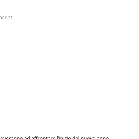
ocenti
itroveranno ad affrontare l’inizio del nuovo anno