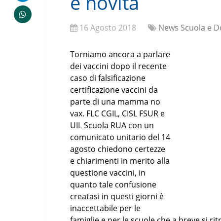
e novità
16 Agosto 2018
News Scuola e D
Torniamo ancora a parlare
dei vaccini dopo il recente
caso di falsificazione
certificazione vaccini da
parte di una mamma no
vax. FLC CGIL, CISL FSUR e
UIL Scuola RUA con un
comunicato unitario del 14
agosto chiedono certezze
e chiarimenti in merito alla
questione vaccini, in
quanto tale confusione
creatasi in questi giorni è
inaccettabile per le
famiglie e per le scuole che a breve si r