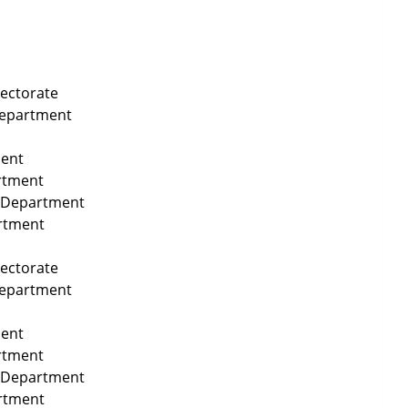
rectorate
Department
ment
rtment
on Department
rtment
rectorate
Department
ment
rtment
on Department
rtment