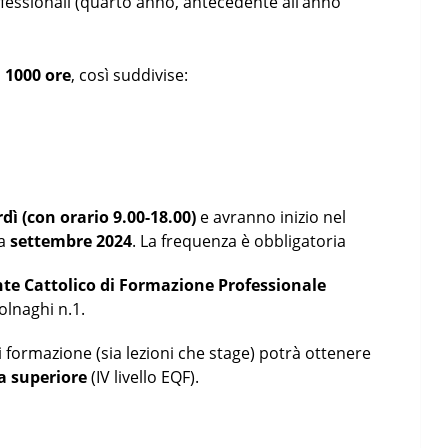
ofessionali (quarto anno, antecedente all’anno
i 1000 ore
, così suddivise:
dì (con orario 9.00-18.00)
e avranno inizio nel
 a
settembre 2024
. La frequenza è obbligatoria
Ente Cattolico di Formazione Professionale
olnaghi n.1.
 formazione (sia lezioni che stage) potrà ottenere
ca superiore
(IV livello EQF).