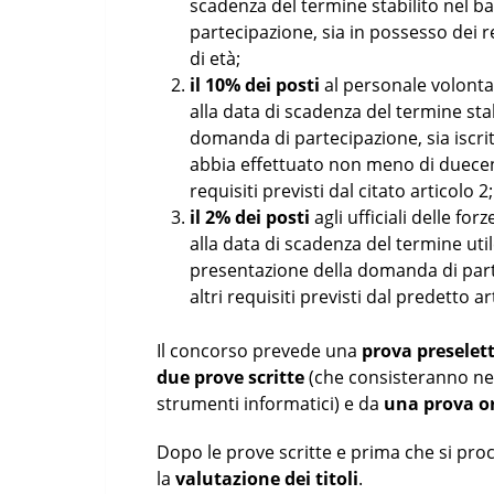
scadenza del termine stabilito nel 
partecipazione, sia in possesso dei req
di età;
il 10%
dei posti
al personale volontar
alla data di scadenza del termine sta
domanda di partecipazione, sia iscri
abbia effettuato non meno di duecento
requisiti previsti dal citato articolo 2;
il
2%
dei posti
agli ufficiali delle f
alla data di scadenza del termine uti
presentazione della domanda di parte
altri requisiti previsti dal predetto ar
Il concorso prevede una
prova preselet
due prove scritte
(che consisteranno nell
strumenti informatici) e da
una prova or
Dopo le prove scritte e prima che si proc
la
valutazione dei titoli
.