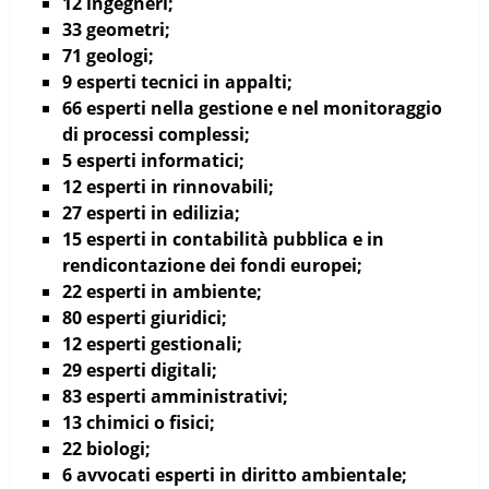
12 ingegneri;
33 geometri;
71 geologi;
9 esperti tecnici in appalti;
66 esperti nella gestione e nel monitoraggio
di processi complessi;
5 esperti informatici;
12 esperti in rinnovabili;
27 esperti in edilizia;
15 esperti in contabilità pubblica e in
rendicontazione dei fondi europei;
22 esperti in ambiente;
80 esperti giuridici;
12 esperti gestionali;
29 esperti digitali;
83 esperti amministrativi;
13 chimici o fisici;
22 biologi;
6 avvocati esperti in diritto ambientale;