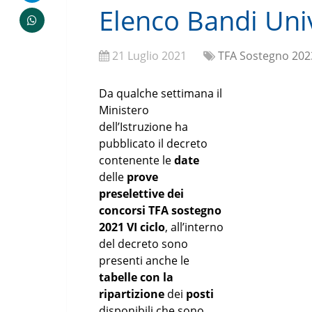
Elenco Bandi Univ
21 Luglio 2021
TFA Sostegno 202
Da qualche settimana il
Ministero
dell’Istruzione ha
pubblicato il decreto
contenente le
date
delle
prove
preselettive dei
concorsi TFA sostegno
2021 VI ciclo
, all’interno
del decreto sono
presenti anche le
tabelle con la
ripartizione
dei
posti
disponibili che sono