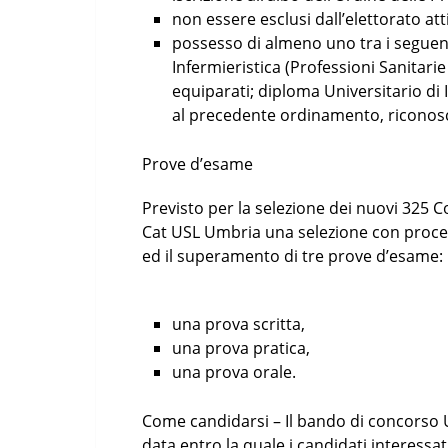
non essere esclusi dall’elettorato att
possesso di almeno uno tra i seguenti 
Infermieristica (Professioni Sanitarie
equiparati; diploma Universitario di 
al precedente ordinamento, riconosci
Prove d’esame
Previsto per la selezione dei nuovi 325 Co
Cat USL Umbria una selezione con procedur
ed il superamento di tre prove d’esame:
una prova scritta,
una prova pratica,
una prova orale.
Come candidarsi – Il bando di concorso 
data entro la quale i candidati interessa