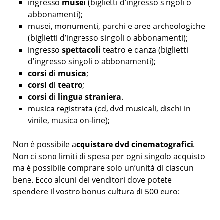
ingresso
musei
(biglietti d’ingresso singoli o
abbonamenti);
musei, monumenti, parchi e aree archeologiche
(biglietti d’ingresso singoli o abbonamenti);
ingresso
spettacoli
teatro e danza (biglietti
d’ingresso singoli o abbonamenti);
corsi di musica
;
corsi di teatro
;
corsi di lingua straniera
.
musica registrata (cd, dvd musicali, dischi in
vinile, musica on-line);
Non è possibile a
cquistare dvd cinematografici
.
Non ci sono limiti di spesa per ogni singolo acquisto
ma è possibile comprare solo un’unità di ciascun
bene. Ecco alcuni dei venditori dove potete
spendere il vostro bonus cultura di 500 euro: