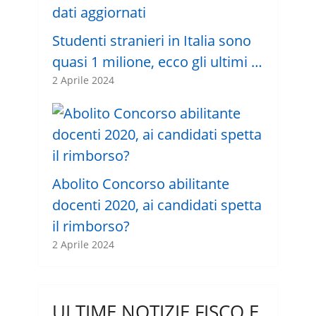
Studenti stranieri in Italia sono
quasi 1 milione, ecco gli ultimi …
2 Aprile 2024
Abolito Concorso abilitante
docenti 2020, ai candidati spetta
il rimborso?
2 Aprile 2024
ULTIME NOTIZIE FISCO E