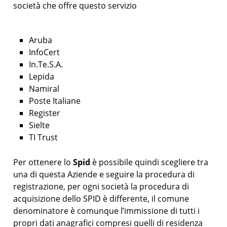
società che offre questo servizio
Aruba
InfoCert
In.Te.S.A.
Lepida
Namiral
Poste Italiane
Register
Sielte
TI Trust
Per ottenere lo
Spid
è possibile quindi scegliere tra
una di questa Aziende e seguire la procedura di
registrazione, per ogni società la procedura di
acquisizione dello SPID è differente, il comune
denominatore è comunque l’immissione di tutti i
propri dati anagrafici compresi quelli di residenza