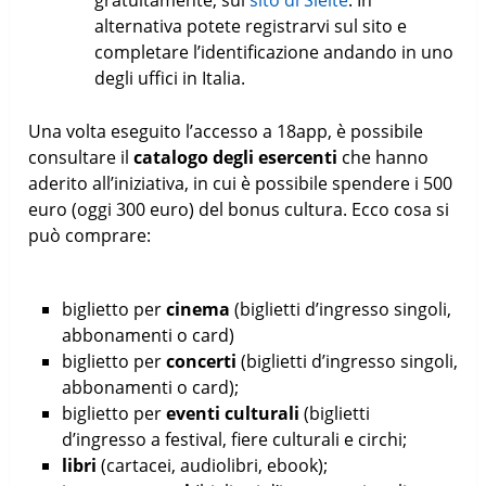
alternativa potete registrarvi sul sito e
completare l’identificazione andando in uno
degli uffici in Italia.
Una volta eseguito l’accesso a 18app, è possibile
consultare il
catalogo degli esercenti
che hanno
aderito all’iniziativa, in cui è possibile spendere i 500
euro (oggi 300 euro) del bonus cultura. Ecco cosa si
può comprare:
biglietto per
cinema
(biglietti d’ingresso singoli,
abbonamenti o card)
biglietto per
concerti
(biglietti d’ingresso singoli,
abbonamenti o card);
biglietto per
eventi culturali
(biglietti
d’ingresso a festival, fiere culturali e circhi;
libri
(cartacei, audiolibri, ebook);