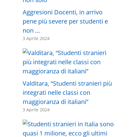
Aggresioni Docenti, in arrivo
pene più severe per studenti e
non …
3 Aprile 2024
Valditara, “Studenti stranieri più
integrati nelle classi con
maggioranza di italiani”
3 Aprile 2024