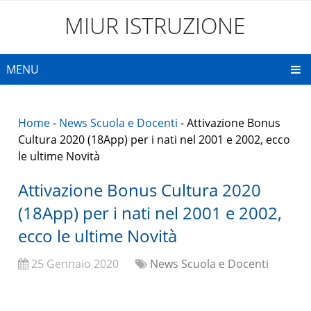
MIUR ISTRUZIONE
MENU
Home
-
News Scuola e Docenti
-
Attivazione Bonus
Cultura 2020 (18App) per i nati nel 2001 e 2002, ecco
le ultime Novità
Attivazione Bonus Cultura 2020
(18App) per i nati nel 2001 e 2002,
ecco le ultime Novità
25 Gennaio 2020
News Scuola e Docenti