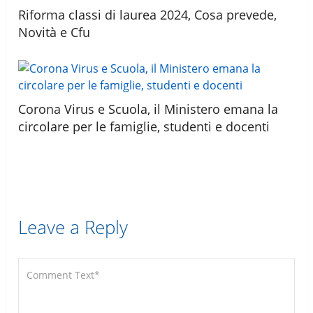
Riforma classi di laurea 2024, Cosa prevede,
Novità e Cfu
Corona Virus e Scuola, il Ministero emana la
circolare per le famiglie, studenti e docenti
Leave a Reply