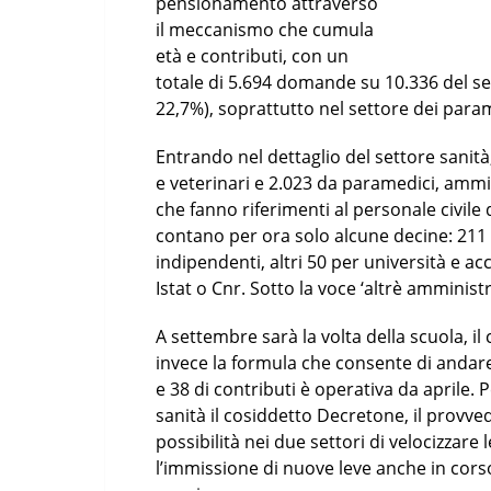
pensionamento attraverso
il meccanismo che cumula
età e contributi, con un
totale di 5.694 domande su 10.336 del set
22,7%), soprattutto nel settore dei param
Entrando nel dettaglio del settore sani
e veterinari e 2.023 da paramedici, ammin
che fanno riferimenti al personale civile d
contano per ora solo alcune decine: 211 p
indipendenti, altri 50 per università e ac
Istat o Cnr. Sotto la voce ‘altrè amminist
A settembre sarà la volta della scuola, il
invece la formula che consente di andare
e 38 di contributi è operativa da aprile. P
sanità il cosiddetto Decretone, il provve
possibilità nei due settori di velocizzare 
l’immissione di nuove leve anche in corso