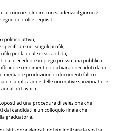
te al concorso Indire con scadenza il giorno 2
eguenti titoli e requisiti:
o politico attivo;
specificate nei singoli profili);
filo per la quale ci si candida;
sati da precedente impiego presso una pubblica
ufficiente rendimento o dichiarati decaduti da un
to mediante produzione di documenti falsi o
enziati in applicazione delle normative sanzionatorie
Nazionali di Lavoro.
ttoposti ad una procedura di selezione che
ti dai candidati e un colloquio finale che
lla graduatoria.
isiti sopra elencati potete inoltrare la vostra