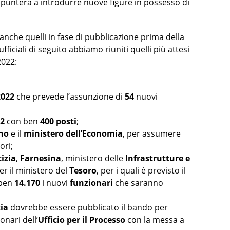
 punterà a introdurre nuove figure in possesso di
 anche quelli in fase di pubblicazione prima della
ficiali di seguito abbiamo riuniti quelli più attesi
2022:
2022
che prevede l’assunzione di
54
nuovi
22
con ben
400 posti
;
rno
e il
ministero dell’Economia
, per assumere
ori;
izia
,
Farnesina
, ministero delle
Infrastrutture e
er il ministero del
Tesoro
, per i quali è previsto il
 ben
14.170
i nuovi
funzionari
che saranno
zia
dovrebbe essere pubblicato il bando per
onari dell’
Ufficio per il Processo
con la messa a