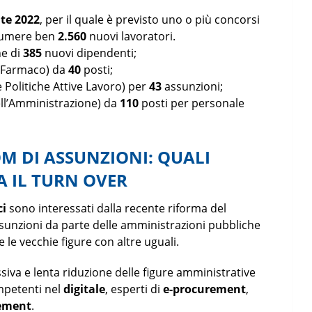
ate 2022
, per il quale è previsto uno o più concorsi
ssumere ben
2.560
nuovi lavoratori.
ne di
385
nuovi dipendenti;
l Farmaco) da
40
posti;
 Politiche Attive Lavoro) per
43
assunzioni;
ll’Amministrazione) da
110
posti per personale
M DI ASSUNZIONI: QUALI
A IL TURN OVER
ci
sono interessati dalla recente riforma del
unzioni da parte delle amministrazioni pubbliche
 le vecchie figure con altre uguali.
va e lenta riduzione delle figure amministrative
ompetenti nel
digitale
, esperti di
e-procurement
,
ement
.