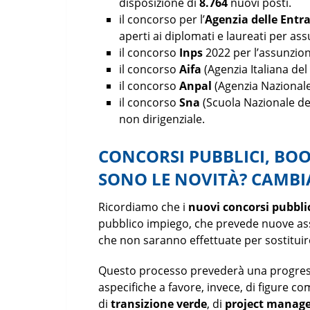
disposizione di
8.764
nuovi posti.
il concorso per l’
Agenzia delle Entr
aperti ai diplomati e laureati per a
il concorso
Inps
2022 per l’assunzio
il concorso
Aifa
(Agenzia Italiana de
il concorso
Anpal
(Agenzia Nazionale
il concorso
Sna
(Scuola Nazionale de
non dirigenziale.
CONCORSI PUBBLICI, BOO
SONO LE NOVITÀ? CAMBI
Ricordiamo che i
nuovi concorsi pubbli
pubblico impiego, che prevede nuove ass
che non saranno effettuate per sostituire
Questo processo prevederà una progressi
aspecifiche a favore, invece, di figure c
di
transizione verde
, di
project manag